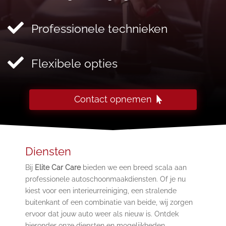

Professionele technieken

Flexibele opties
Contact opnemen
Diensten
Bij
Elite Car Care
bieden we een breed scala aan
professionele autoschoonmaakdiensten. Of je nu
kiest voor een interieurreiniging, een stralende
buitenkant of een combinatie van beide, wij zorgen
ervoor dat jouw auto weer als nieuw is. Ontdek
hieronder onze diensten en mogelijkheden.