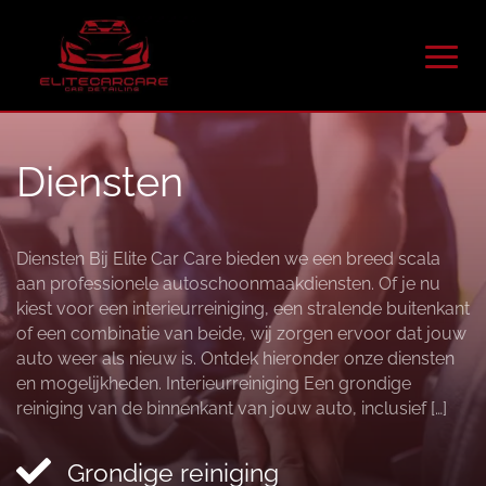
Diensten
Diensten Bij Elite Car Care bieden we een breed scala
aan professionele autoschoonmaakdiensten. Of je nu
kiest voor een interieurreiniging, een stralende buitenkant
of een combinatie van beide, wij zorgen ervoor dat jouw
auto weer als nieuw is. Ontdek hieronder onze diensten
en mogelijkheden. Interieurreiniging Een grondige
reiniging van de binnenkant van jouw auto, inclusief […]

Grondige reiniging